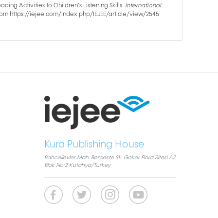
ading Activities to Children’s Listening Skills.
International
 from https://iejee.com/index.php/IEJEE/article/view/2545
Kura Publishing House
Bahcelievler Mah. Berceste Sk. Goker Flora Sitesi A2
Blok No:2 Kutahya/Turkey