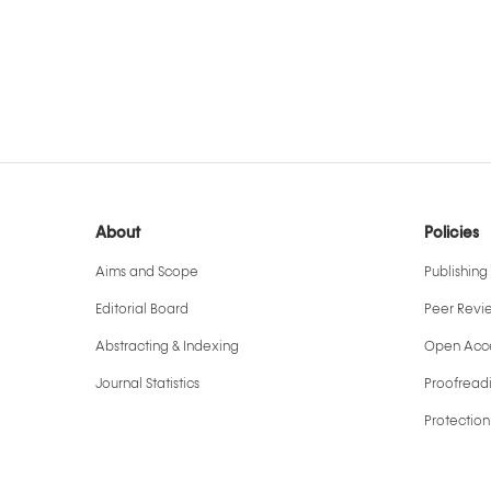
About
Policies
Aims and Scope
Publishing 
Editorial Board
Peer Revi
Abstracting & Indexing
Open Acce
Journal Statistics
Proofreadi
Protection