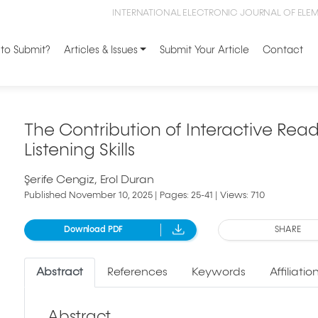
INTERNATIONAL ELECTRONIC JOURNAL OF ELE
to Submit?
Articles & Issues
Submit Your Article
Contact
The Contribution of Interactive Readi
Listening Skills
Şerife Cengiz
Erol Duran
Published November 10, 2025 | Pages: 25-41 | Views: 710
Download PDF
SHARE
Abstract
References
Keywords
Affiliatio
Abstract