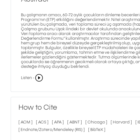
Bu çalışmanın amacı, 60-72 aylık çocukların dinleme beceriler
Programı'nın (ETP) etkililiğini değerlendirmektir. Nitel araştır
yürütülen bu çalışmada, veri toplama süreci üç aşamada (hazır 
Çalışma grubunu Uşak ilindeki bir devlet okulunda anaokuluna
Veri toplama aracı olarak araştırmacılar tarafından geliştirile
Değerlendirme Formu” kullanılmıştır. Araştırma sürecinde ya
hem grup hem de bireysel düzeyde gerçekleştirilmiş olup, uygul
toplanmıştır. Bulgular, özellikle bireysel ETP müdahaleleri ile ç
şekilde geliştiğini, yorumlama, tahmin etme ve ilişkilendirme 
ilerlemeler gözlendiğini göstermektedir. Tutma ölçümlerinde 
çocuklarda ise öğrenmenin gecikmeli olarak ortaya çıktığı, anc
desteğe ihtiyaç duyduğu belirlendi.
Listen -
How to Cite
[ ACM ]
[ ACS ]
[ APA ]
[ ABNT ]
[ Chicago ]
[ Harvard ]
[ 
[ Endnote/Zotero/Mendeley (RIS) ]
[ BibTeX ]