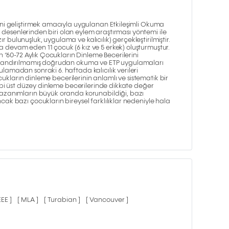
ini geliştirmek amacıyla uygulanan Etkileşimli Okuma
ma desenlerinden biri olan eylem araştırması yöntemi ile
bulunuşluk, uygulama ve kalıcılık) gerçekleştirilmiştir.
 devam eden 11 çocuk (6 kız ve 5 erkek) oluşturmuştur.
n “60-72 Aylık Çocukların Dinleme Becerilerini
pılandırılmamış doğrudan okuma ve ETP uygulamaları
amadan sonraki 6. haftada kalıcılık verileri
ocukların dinleme becerilerinin anlamlı ve sistematik bir
gibi üst düzey dinleme becerilerinde dikkate değer
kazanımların büyük oranda korunabildiği, bazı
ak bazı çocukların bireysel farklılıklar nedeniyle hala
IEEE ]
[ MLA ]
[ Turabian ]
[ Vancouver ]